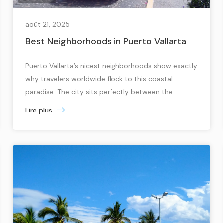
août 21, 2025
Best Neighborhoods in Puerto Vallarta
Puerto Vallarta’s nicest neighborhoods show exactly
why travelers worldwide flock to this coastal
paradise. The city sits perfectly between the
majestic Sierra Madre Mountains and the crystal-
Lire plus
clear waters of Banderas Bay. Visitors can
experience everything from authentic Jalisco
culture to luxurious beachfront living across its
diverse areas. Each neighborhood brings its own
unique charm, and […]