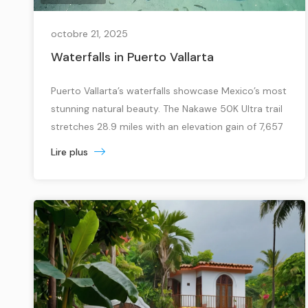
octobre 21, 2025
Waterfalls in Puerto Vallarta
Puerto Vallarta’s waterfalls showcase Mexico’s most
stunning natural beauty. The Nakawe 50K Ultra trail
stretches 28.9 miles with an elevation gain of 7,657
feet. These cascading wonders provide refreshing
Lire plus
escapes away from the busy beaches and resorts,
where adventurous travelers can find authentic
experiences. The region’s hidden gems transform
from June through October. Rivers and […]