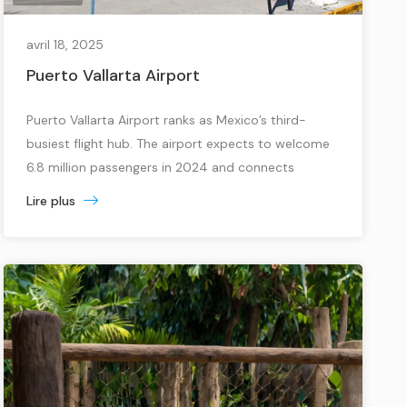
avril 18, 2025
Puerto Vallarta Airport
Puerto Vallarta Airport ranks as Mexico’s third-
busiest flight hub. The airport expects to welcome
6.8 million passengers in 2024 and connects
travelers to 52 destinations through 39
Lire plus
international and 13 domestic routes. The airport
sits just 7.1 km from downtown Puerto Vallarta and
gives travelers several ways to reach the city based
on their budget […]