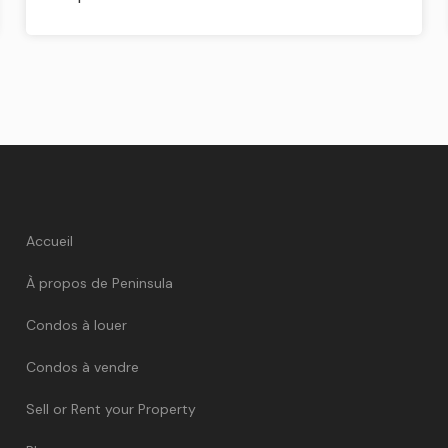
à de nombreux grands aéroports internationaux.
Cette porte d’entrée sur la côte Pacifique relie les
voyageurs aux principales villes nord-américaines
comme **Chicago, Dallas, Denver, Houston et Los
Angeles**, ainsi qu’aux **grands hubs canadiens**
comme **Vancouver et Toronto**. Les touristes et
les voyageurs d'affaires […]
Accueil
À propos de Peninsula
Condos à louer
Condos à vendre
Sell or Rent your Property