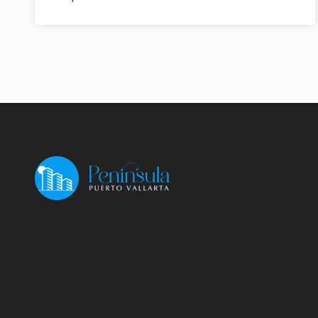
dure que quelques heures et tombe généralement
en soirée, permettant ainsi aux touristes de profiter
pleinement des activités diurnes sans souci. Le
temps reste agréable à **Puerto Vallarta**, avec
des températures comprises entre **13°C (56°F)**
[…]