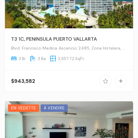
T3 1C, PENINSULA PUERTO VALLARTA
Blvd. Francisco Medina Ascencio 2485, Zona Hotelera, Zona Hotelera Nte., 48333 Puerto Vallarta, Jal., Mexico
3 Br
3 Ba
2,657.72 SqFt
$943,582
EN VEDETTE
À VENDRE