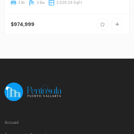
3 Br
3 Ba
2,529.24 SqFt
$974,999
Accueil