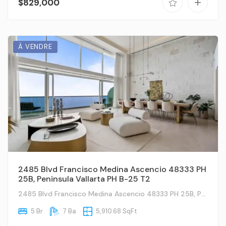
$829,000
À VENDRE
2485 Blvd Francisco Medina Ascencio 48333 PH
25B, Peninsula Vallarta PH B-25 T2
2485 Blvd Francisco Medina Ascencio 48333 PH 25B, Peninsula Vallarta PH B-25 T2 ,Puerto Vallarta, JA
5 Br
7 Ba
5,910.68 SqFt