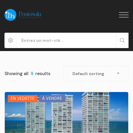
Showing all
9
results
Default sorting
EN VEDETTE
À VENDRE