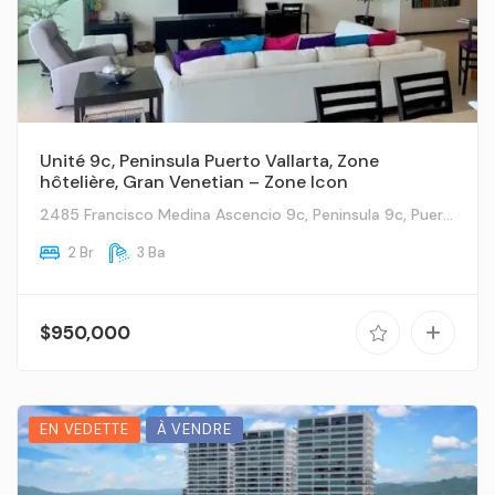
Unité 9c, Peninsula Puerto Vallarta, Zone
hôtelière, Gran Venetian – Zone Icon
2485 Francisco Medina Ascencio 9c, Peninsula 9c, Puerto Vallarta, Ja
2 Br
3 Ba
$950,000
EN VEDETTE
À VENDRE