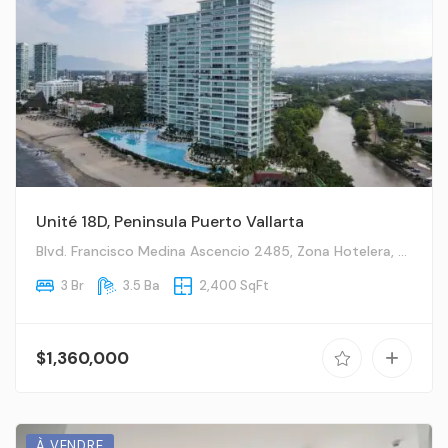
Unité 18D, Peninsula Puerto Vallarta
Blvd. Francisco Medina Ascencio 2485, Zona Hotelera, Zona Hotelera Nte., 48333 Puerto Vallarta, Jal.
3 Br
3.5 Ba
2,400 SqFt
$1,360,000
À VENDRE