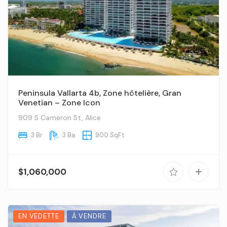
Peninsula Vallarta 4b, Zone hôtelière, Gran
Venetian – Zone Icon
909 S Cameron St, Alice
3 Br
3 Ba
900 SqFt
$1,060,000
EN VEDETTE
À VENDRE