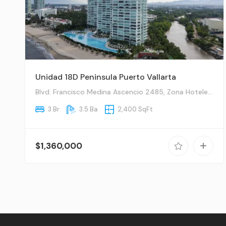
Unidad 18D Peninsula Puerto Vallarta
Blvd. Francisco Medina Ascencio 2485, Zona Hotelera, Zona Hotelera Nte., 48333 Puerto Vallarta, Jal.
3 Br
3.5 Ba
2,400 SqFt
$1,360,000