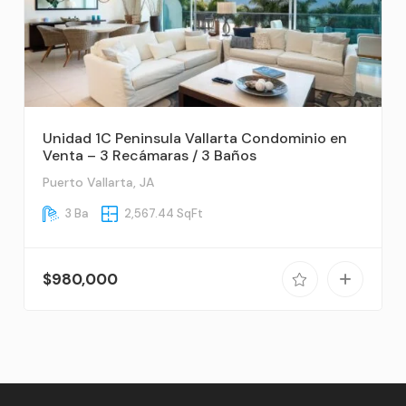
Unidad 1C Peninsula Vallarta Condominio en
Venta – 3 Recámaras / 3 Baños
Puerto Vallarta, JA
3 Ba
2,567.44 SqFt
$980,000