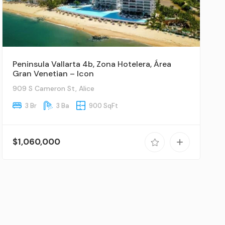
Peninsula Vallarta 4b, Zona Hotelera, Área
Gran Venetian – Icon
909 S Cameron St, Alice
3 Br
3 Ba
900 SqFt
$1,060,000