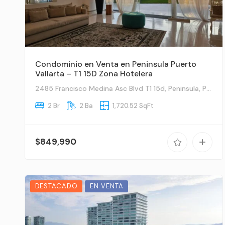
Condominio en Venta en Peninsula Puerto
Vallarta – T1 15D Zona Hotelera
2485 Francisco Medina Asc Blvd T1 15d, Peninsula, Puerto Vallarta, Ja
2 Br
2 Ba
1,720.52 SqFt
$849,990
DESTACADO
EN VENTA