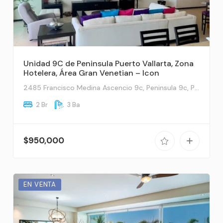
Unidad 9C de Peninsula Puerto Vallarta, Zona
Hotelera, Área Gran Venetian – Icon
2485 Francisco Medina Ascencio 9c, Peninsula 9c, Puerto Vallarta, Ja
2 Br
3 Ba
$950,000
EN VENTA